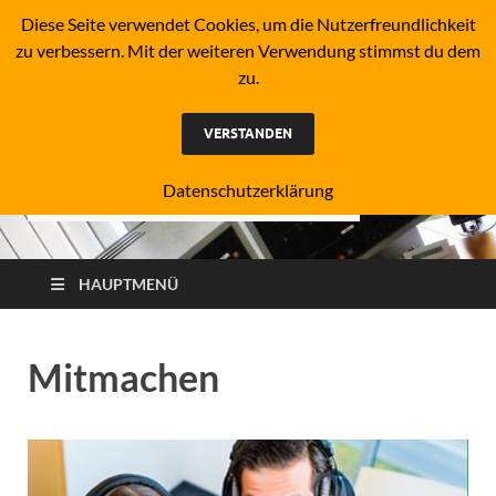
19. Juli 2026
Diese Seite verwendet Cookies, um die Nutzerfreundlichkeit
zu verbessern. Mit der weiteren Verwendung stimmst du dem
zu.
Ante
Wir lieben die
Hits
VERSTANDEN
Sachs
Datenschutzerklärung
Anhal
HAUPTMENÜ
Mitmachen